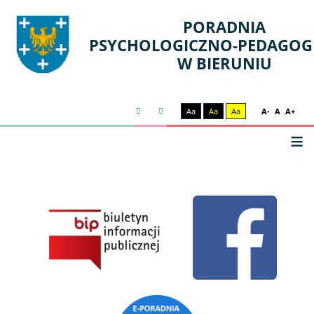
PORADNIA
PSYCHOLOGICZNO-PEDAGOG
W BIERUNIU
Aa
Aa
Aa
A-
A
A+
≡